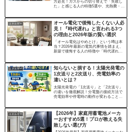
方必見！ガスからの切り替えで「失敗し
た」と感じる人の特徴5選や、光熱費・IH
の火力・エコキュート設置の盲点を徹底
解説。2026年最新の補助金情報や、後悔
しないための業者選びのコツまで、損を
オール電化で後悔したくない人必
エネルギー
しないための全知識を凝縮して紹介しま
見！『時代遅れ』と言われる3つ
す。
の理由と2026年版の賢い選択
「オール電化はやめとけ」という噂は本
当？2026年最新の電気代事情を踏まえ、
新築で後悔する人の特徴や「時代遅れ」
と言われる理由を徹底検証。ガスとどっ
ちがお得か比較表で解説します。太陽光
発電との組み合わせなど、失敗しないた
知らないと損する！太陽光発電の
エネルギー
めの賢い選択肢がわかります。
1次送りと2次送り、売電効率の
違いとは？
太陽光発電の「1次送り」と「2次送り」
の違いを徹底解説！分電盤の接続方法で
売電効率や停電時の動作が変わることを
ご存知ですか？太陽光ブレーカーの場所
やパワコンとの違い、費用相場、配線図
の仕組みまで、知らないと損する専門知
【2026年】家庭用蓄電池メーカ
エネルギー
識を初心者向けに凝縮。
ーおすすめ5選！プロが教える失
敗しない選び方