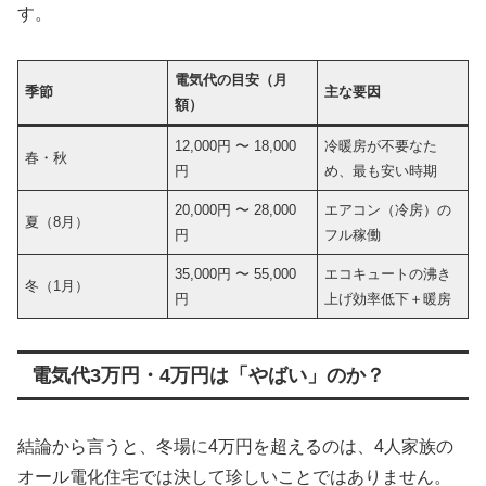
す。
電気代の目安（月
季節
主な要因
額）
12,000円 〜 18,000
冷暖房が不要なた
春・秋
円
め、最も安い時期
20,000円 〜 28,000
エアコン（冷房）の
夏（8月）
円
フル稼働
35,000円 〜 55,000
エコキュートの沸き
冬（1月）
円
上げ効率低下＋暖房
電気代3万円・4万円は「やばい」のか？
結論から言うと、冬場に4万円を超えるのは、4人家族の
オール電化住宅では決して珍しいことではありません。