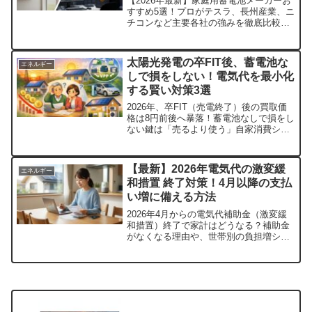
【2026年最新】家庭用蓄電池メーカーお
すすめ5選！プロがテスラ、長州産業、ニ
チコンなど主要各社の強みを徹底比較。
電気代高騰への対策から、補助金活用、
全負荷・特定負荷の違い、失敗しない選
び方の鉄則まで網羅。後悔したくない方
太陽光発電の卒FIT後、蓄電池な
エネルギー
必見の完全ガイドです！
しで損をしない！電気代を最小化
する賢い対策3選
2026年、卒FIT（売電終了）後の買取価
格は8円前後へ暴落！蓄電池なしで損をし
ない鍵は「売るより使う」自家消費シフ
トです。エコキュートの昼間沸き上げ、
新電力の高価買取プラン、家電の昼間稼
働など、費用ゼロから始められる3つの最
【最新】2026年電気代の激変緩
エネルギー
強節約術を徹底解説します。
和措置 終了対策！4月以降の支払
い増に備える方法
2026年4月からの電気代補助金（激変緩
和措置）終了で家計はどうなる？補助金
がなくなる理由や、世帯別の負担増シミ
ュレーションを徹底解説。新電力への乗
り換え、窓断熱リフォーム、太陽光発電
など、補助金に頼らず電気代を抑えるた
めの最新対策ToDoリストを公開中！