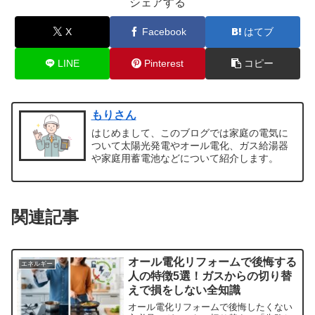
シェアする
X
Facebook
はてブ
LINE
Pinterest
コピー
もりさん
はじめまして、このブログでは家庭の電気に
ついて太陽光発電やオール電化、ガス給湯器
や家庭用蓄電池などについて紹介します。
関連記事
オール電化リフォームで後悔する
エネルギー
人の特徴5選！ガスからの切り替
えで損をしない全知識
オール電化リフォームで後悔したくない