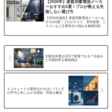
【2026年】家庭用蓄電池メーカ
エネルギー
めの賢い選択肢がわかります。
ーおすすめ5選！プロが教える失
敗しない選び方
【2026年最新】家庭用蓄電池メーカーお
すすめ5選！プロがテスラ、長州産業、ニ
チコンなど主要各社の強みを徹底比較。
電気代高騰への対策から、補助金活用、
全負荷・特定負荷の違い、失敗しない選
び方の鉄則まで網羅。後悔したくない方
必見の完全ガイドです！
太陽光発電はLEDで発電できる？仕組み
と充電効率を徹底検証
エコキュートの電気代がやばい？1ヶ月
の平均と冬に上がる理由・対策を解説