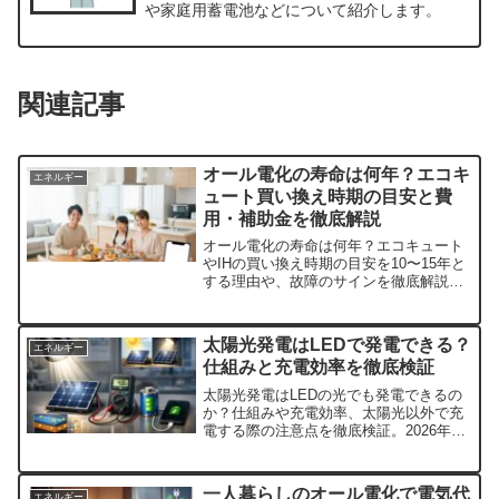
や家庭用蓄電池などについて紹介します。
関連記事
オール電化の寿命は何年？エコキ
エネルギー
ュート買い換え時期の目安と費
用・補助金を徹底解説
オール電化の寿命は何年？エコキュート
やIHの買い換え時期の目安を10〜15年と
する理由や、故障のサインを徹底解説。
パナソニックなど人気メーカーの特徴、
2026年最新の補助金情報、交換費用の相
場まで、損をしないための情報を網羅。
太陽光発電はLEDで発電できる？
エネルギー
突然の故障に備えたい方必見です。
仕組みと充電効率を徹底検証
太陽光発電はLEDの光でも発電できるの
か？仕組みや充電効率、太陽光以外で充
電する際の注意点を徹底検証。2026年最
新のソーラーパネル比較やLED発電板の
デメリット、室内で効率よく充電するコ
ツを解説します。電卓や防災グッズの維
一人暮らしのオール電化で電気代
エネルギー