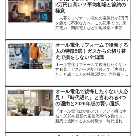
持に役立つ知識を網羅。
2万円は高い？平均相場と節約の
極意
一人暮らしでオール電化の電気代が2万円
を超えて不安な方へ。この記事では、東
京電力・関西電力などの地域別・季節別
の平均相場を徹底比較。大学生や新社会
人が陥りやすい「高い原因」を特定し、
月5,000円安くするためのエコキュート節
オール電化リフォームで後悔する
エネルギー
約設定や冬の防寒対策を詳しく解説しま
人の特徴5選！ガスからの切り替
す。後悔しない物件選びのポイントも必
えで損をしない全知識
見！
オール電化リフォームで後悔したくない
方必見！ガスからの切り替えで「失敗し
た」と感じる人の特徴5選や、光熱費・IH
の火力・エコキュート設置の盲点を徹底
解説。2026年最新の補助金情報や、後悔
しないための業者選びのコツまで、損を
オール電化で後悔したくない人必
エネルギー
しないための全知識を凝縮して紹介しま
見！『時代遅れ』と言われる3つ
す。
の理由と2026年版の賢い選択
「オール電化はやめとけ」という噂は本
当？2026年最新の電気代事情を踏まえ、
新築で後悔する人の特徴や「時代遅れ」
と言われる理由を徹底検証。ガスとどっ
ちがお得か比較表で解説します。太陽光
発電との組み合わせなど、失敗しないた