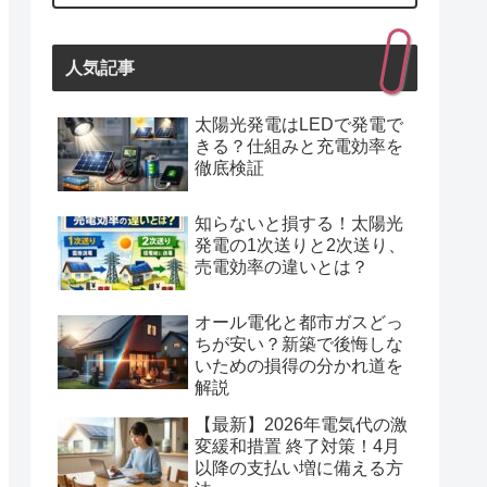
人気記事
太陽光発電はLEDで発電で
きる？仕組みと充電効率を
徹底検証
知らないと損する！太陽光
発電の1次送りと2次送り、
売電効率の違いとは？
オール電化と都市ガスどっ
ちが安い？新築で後悔しな
いための損得の分かれ道を
解説
【最新】2026年電気代の激
変緩和措置 終了対策！4月
以降の支払い増に備える方