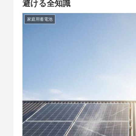
避ける全知識
家庭用蓄電池