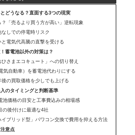
いとどうなる？直面する3つの現実
ら？「売るより買う方が高い」逆転現象
池なしでの停電時リスク
いと電気代高騰の直撃を受ける
肢！蓄電池以外の対策は？
おひさまエコキュート」への切り替え
（電気自動車）を蓄電池代わりにする
年後の買取価格を少しでも上げる
導入のタイミングと判断基準
蓄電池価格の目安と工事費込みの相場感
目の後付けに最適な4社
ハイブリッド型」パワコン交換で費用を抑える方法
な注意点